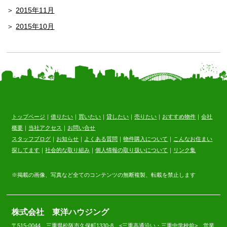
2015年11月
2015年10月
トップページ
｜
借りたい
｜
買いたい
｜
貸したい
｜
売りたい
｜
おすすめ物件
｜
会社
概要
｜
当社アクセス
｜
お問い合せ
スタッフブログ
｜
お知らせ
｜
よくある質問
｜
物件購入について
｜
こんなお住まい
探してます
｜
社会的な取り組み
｜
個人情報の取り扱いについて
｜
リンク集
※掲載の画像、写真など全てのコンテンツの無断複製、転載を禁止します
株式会社 東洋ハウジング
〒515-0044 三重県松阪市久保町1330-8 <三重高通沿い・三重中学校前> 営業