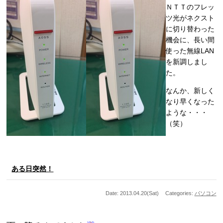
ＮＴＴのフレッ
ツ光がネクスト
に切り替わった
機会に、長い間
使った無線LAN
を新調しまし
た。
なんか、新しく
なり早くなった
ような・・・
（笑）
ある日突然！
Date: 2013.04.20(Sat)
Categories:
パソコン