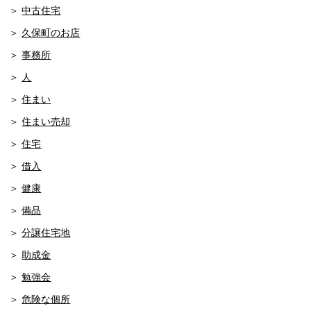
中古住宅
久保町のお店
事務所
人
住まい
住まい売却
住宅
借入
健康
備品
分譲住宅地
助成金
勉強会
危険な個所