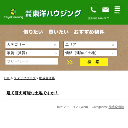
営業時間 9:00～18:00
TOP
>
スタッフブログ
>
助成金
道路
建て替え可能な土地ですか！
Date: 2021.01.20(Wed)
Categories:
助成金
道路