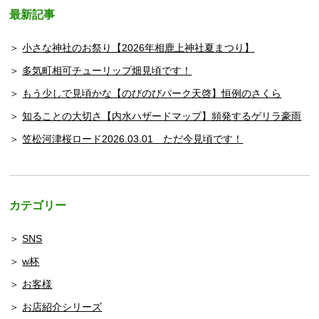
最新記事
小さな神社のお祭り【2026年相鹿上神社夏まつり】
多気町相可チューリップ畑見頃です！
もう少しで見頃かな【のびのびパーク天啓】恒例のさくら
知ることの大切さ【内水ハザードマップ】頻発するゲリラ豪雨
笠松河津桜ロード2026.03.01 ただ今見頃です！
カテゴリー
SNS
w杯
お客様
お店紹介シリーズ