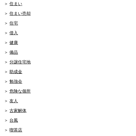
住まい
住まい売却
住宅
借入
健康
備品
分譲住宅地
助成金
勉強会
危険な個所
友人
古家解体
台風
喫茶店