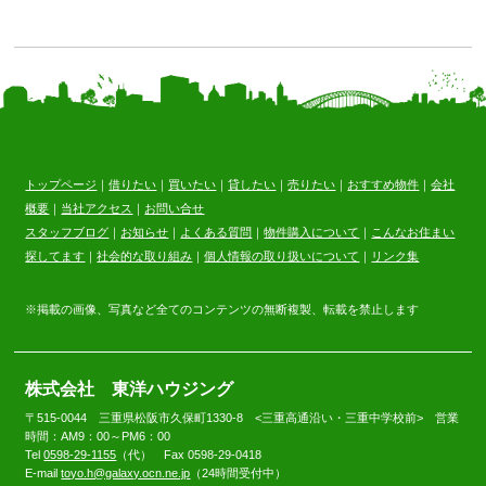
トップページ
｜
借りたい
｜
買いたい
｜
貸したい
｜
売りたい
｜
おすすめ物件
｜
会社
概要
｜
当社アクセス
｜
お問い合せ
スタッフブログ
｜
お知らせ
｜
よくある質問
｜
物件購入について
｜
こんなお住まい
探してます
｜
社会的な取り組み
｜
個人情報の取り扱いについて
｜
リンク集
※掲載の画像、写真など全てのコンテンツの無断複製、転載を禁止します
株式会社 東洋ハウジング
〒515-0044 三重県松阪市久保町1330-8 <三重高通沿い・三重中学校前> 営業
時間：AM9：00～PM6：00
Tel
0598-29-1155
（代） Fax 0598-29-0418
E-mail
toyo.h@galaxy.ocn.ne.jp
（24時間受付中）