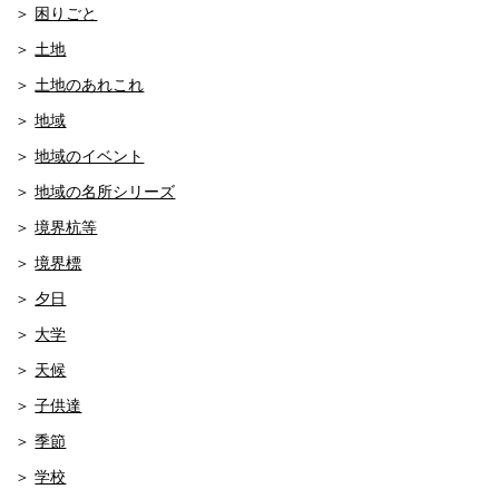
困りごと
土地
土地のあれこれ
地域
地域のイベント
地域の名所シリーズ
境界杭等
境界標
夕日
大学
天候
子供達
季節
学校