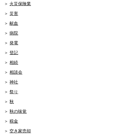
火災保険業
災害
献血
病院
発電
登記
相続
相談会
神社
祭り
秋
秋の味覚
税金
空き家売却