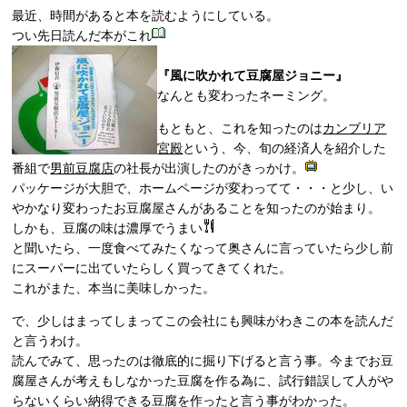
最近、時間があると本を読むようにしている。
つい先日読んだ本がこれ
『風に吹かれて豆腐屋ジョニー』
なんとも変わったネーミング。
もともと、これを知ったのは
カンブリア
宮殿
という、今、旬の経済人を紹介した
番組で
男前豆腐店
の社長が出演したのがきっかけ。
パッケージが大胆で、ホームページが変わってて・・・と少し、い
やかなり変わったお豆腐屋さんがあることを知ったのが始まり。
しかも、豆腐の味は濃厚でうまい
と聞いたら、一度食べてみたくなって奥さんに言っていたら少し前
にスーパーに出ていたらしく買ってきてくれた。
これがまた、本当に美味しかった。
で、少しはまってしまってこの会社にも興味がわきこの本を読んだ
と言うわけ。
読んでみて、思ったのは徹底的に掘り下げると言う事。今までお豆
腐屋さんが考えもしなかった豆腐を作る為に、試行錯誤して人がや
らないくらい納得できる豆腐を作ったと言う事がわかった。