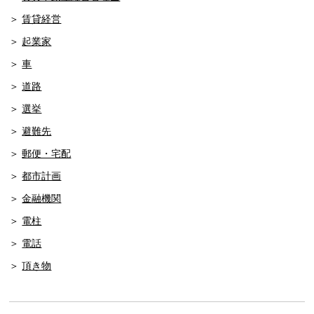
賃貸経営
起業家
車
道路
選挙
避難先
郵便・宅配
都市計画
金融機関
電柱
電話
頂き物