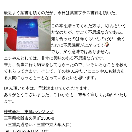
最近よく葉書を頂くのだが、今日は葉書プラス書籍を頂いた。
この本を贈ってくれた方は、Iさんという
方なのだが、すごく不思議な方である。
知り合ったのは春くらいなのだが、会う
たびに不思議度が上がってく
でも、変な意味ではありません。
ニシやんとしては、非常に興味のある不思議な方です。
来月、食事に行く約束をしてもらったので、いろいろなことを教え
てもらってきます。そして、そのIさんみたいにニシやんも魅力あ
る人間にもっともっとなっていきたいと思います。
Iさん頂いた本は、早速読ませていただきます。
ありがとうございました。これからも、末永く宜しくお願いいたし
ます。
株式会社 東洋ハウジング
三重県松阪市久保町1330-8
（三重高通沿い・三重中京大学入口）
Tel 0598-29-1155（代）