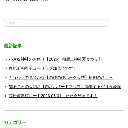
最新記事
小さな神社のお祭り【2026年相鹿上神社夏まつり】
多気町相可チューリップ畑見頃です！
もう少しで見頃かな【のびのびパーク天啓】恒例のさくら
知ることの大切さ【内水ハザードマップ】頻発するゲリラ豪雨
笠松河津桜ロード2026.03.01 ただ今見頃です！
カテゴリー