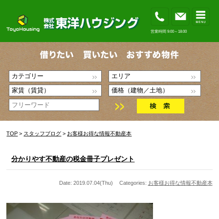
営業時間 9:00～18:00
TOP
>
スタッフブログ
>
お客様
お得な情報
不動産
本
分かりやす不動産の税金冊子プレゼント
Date: 2019.07.04(Thu)
Categories:
お客様
お得な情報
不動産
本