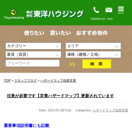
営業時間 9:00～18:00
TOP
>
スタッフブログ
>
ハザードマップ
自然災害
注意が必要です【災害ハザードマップ】更新されています
Date: 2023.05.30(Tue)
Categories:
ハザードマップ
自然災害
重要事項説明書にも記載