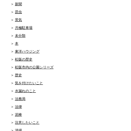
新聞
昆虫
景気
月極駐車場
未分類
本
東洋ハウジング
松阪の歴史
松阪市内の公園シリーズ
歴史
気を付けたいこと
水漏れのこと
法務局
法律
泥棒
注意したいこと
清掃