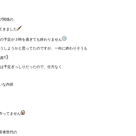
ブ関係の
てきました
の予定が３時を過ぎても終わりません
うしようかと思ってたのですが、一向に終わりそうも
席
は予定ぎっしりだったので、仕方なく
いな内容
作ってません
若者世代の