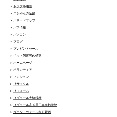
トラブル相談
ニシやんの足跡
ハザードマップ
バス情報
パソコン
ブログ
プレゼントセール
ペット飼育可の借家
ホームページ
ボランティア
マンション
リサイクル
リフォーム
リヴェール大津現状
リヴェール高茶屋工事進捗状況
ヴァン・ヴェール相可駅西