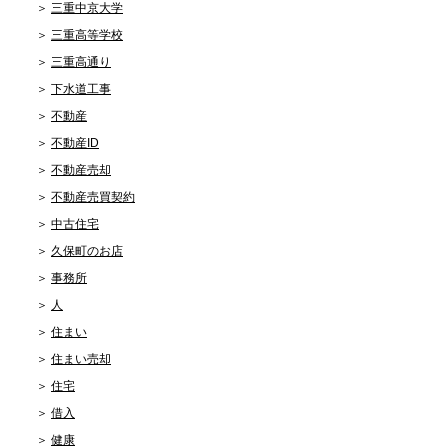
三重中京大学
三重高等学校
三重高通り
下水道工事
不動産
不動産ID
不動産売却
不動産売買契約
中古住宅
久保町のお店
事務所
人
住まい
住まい売却
住宅
借入
健康