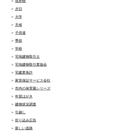
境界標
夕日
大学
天候
子供達
季節
学校
宅地建物取引士
宅地建物取引業協会
宅建業免許
家賃保証サービス会社
市内の保育園シリーズ
年賀はがき
建物状況調査
引越し
折り込み広告
新しい道路