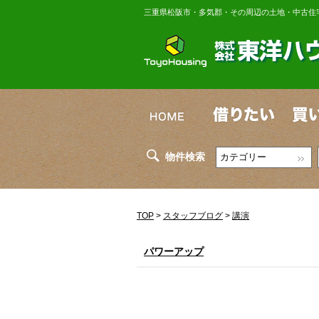
三重県松阪市・多気郡・その周辺の土地・中古住
物件検索
TOP
>
スタッフブログ
>
講演
パワーアップ