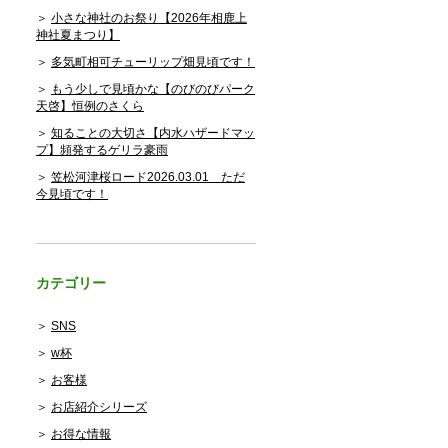
小さな神社のお祭り【2026年相鹿上
神社夏まつり】
多気町相可チューリップ畑見頃です！
もう少しで見頃かな【のびのびパーク
天啓】恒例のさくら
知ることの大切さ【内水ハザードマッ
プ】頻発するゲリラ豪雨
笠松河津桜ロード2026.03.01 ただ
今見頃です！
カテゴリー
SNS
w杯
お客様
お店紹介シリーズ
お得な情報