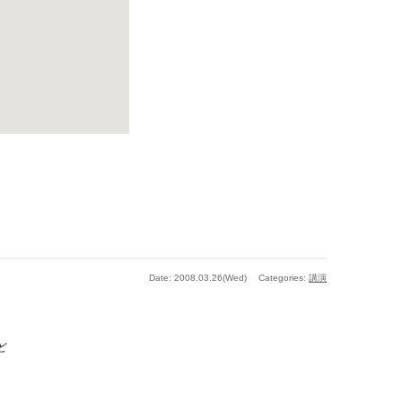
Date: 2008.03.26(Wed)
Categories:
講演
ど