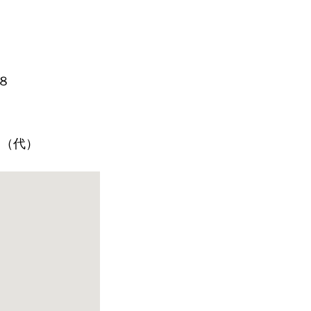
８
５（代）