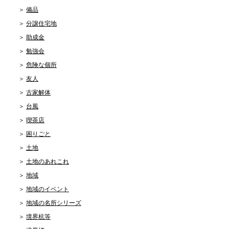
備品
分譲住宅地
助成金
勉強会
危険な個所
友人
古家解体
台風
喫茶店
困りごと
土地
土地のあれこれ
地域
地域のイベント
地域の名所シリーズ
境界杭等