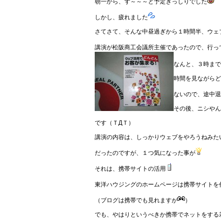
朝一から、ず～～～と予定ぎっしりでした
しかし、疲れました
さてさて、そんな中昼過ぎから１時間半、ウェ
講演が松阪商工会議所主催であったので、行っ
なんと、３時まで
時間を見ながらど
ないので、途中退
その後、ニシやん
です（ＴДＴ）
講演の内容は、しっかりウェブをやろうねみた
だったのですが、１つ気になった事が
それは、携帯サイトの活用
東洋ハウジングのホームページは携帯サイトを
（ブログは携帯でも見れますが
）
でも、やはりというべきか携帯でネットをする