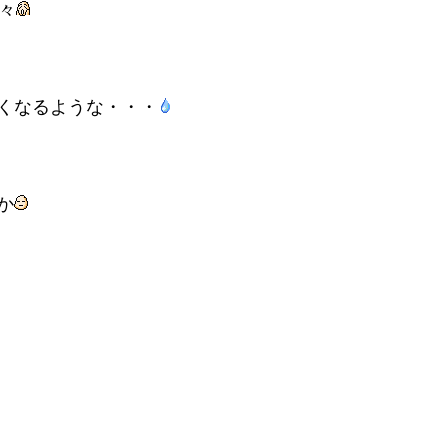
々
くなるような・・・
か